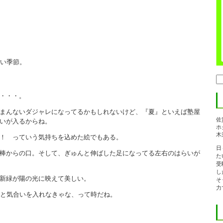
い季節。
検
索:
・・・。
まんないダジャレになってるかもしれないけど、『夏』といえば塾屋
佐
いが入るからね。
ホ
木
！ っていう気持ちを込めた絵でもある。
日
棒からの口。そして、ぎゅんと伸ばした足になってる左右のはらいが
た
受
し
新緑が陽の光に映えて美しい。
そ
力
と気合いを入れなきゃな、って時だね。