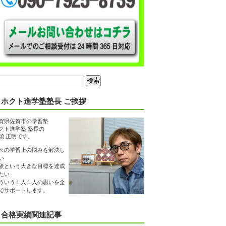
ホクト進学塾塾長 ご挨拶
賀県佐賀市の学習塾
クト進学塾 塾長の
須 正明です。
々の学習上の悩みを解決し
い
験という大きな目標を達成
たい
ういう１人１人の思いを全
でサポートします。
合格実績関連記事