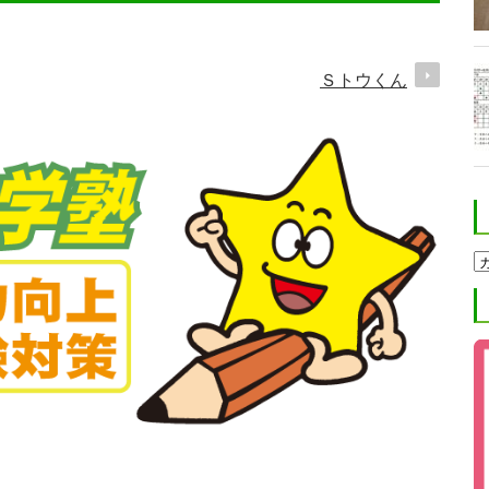
Ｓトウくん
ホ
ク
ト
進
学
塾
ブ
ロ
グ
カ
テ
ゴ
リ