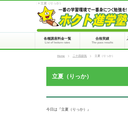
» 立夏（りっか）
各種講座料金一覧
合格実績
List of lecture rates
The pass results
Home
二十四節気
立夏（りっか）
立夏（りっか）
今日は『立夏（りっか）』