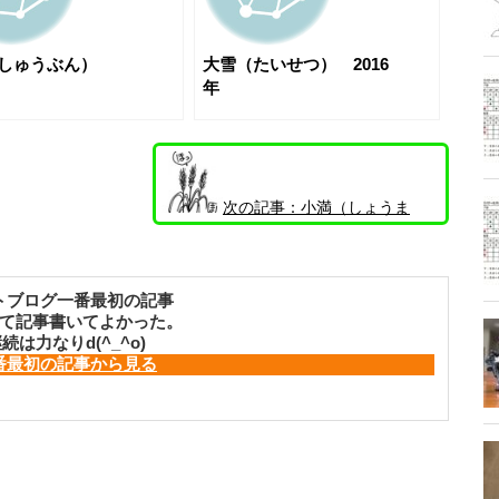
（しゅうぶん）
大雪（たいせつ） 2016
年
次の記事：
小満（しょうま
ん）
トブログ一番最初の記事
て記事書いてよかった。
続は力なりd(^_^o)
番最初の記事から見る