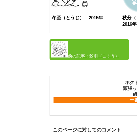
冬至（とうじ） 2015年
秋分
2016年
前の記事：
穀雨（こくう）
ホク
頑張っ
継
一
このページに対してのコメント