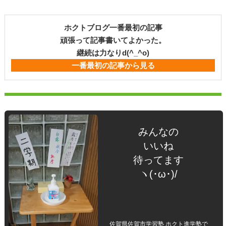
ホクトブログ一番最初の記事
頑張って記事書いてよかった。
継続は力なりd(^_^o)
一番最初の記事から見る
みんなの
いいね
待ってます
ヽ(･ω･)/
佐賀県佐賀市学習塾 ホクト進学塾で