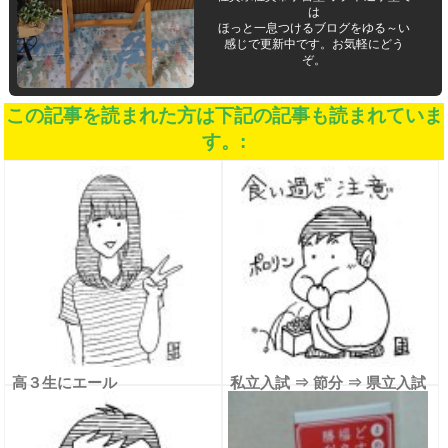
は
ほっと一息つけるブログをゆる～い
感じで更新中です。お気軽にどう
ぞ。
この記事を読まれた方は下記の記事も読まれていま
す。:
高３生にエール
私立入試 ⇒ 節分 ⇒ 県立入試