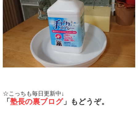
☆
こっちも毎日更新中↓
「
塾長の裏ブログ
」もどうぞ。