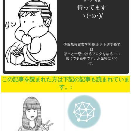
待ってます
ヽ(･ω･)/
佐賀県佐賀市学習塾 ホクト進学塾で
は
ほっと一息つけるブログをゆる～い
感じで更新中です。お気軽にどう
ぞ。
この記事を読まれた方は下記の記事も読まれていま
す。: