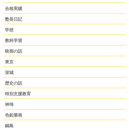
合格実績
塾長日記
学校
教科学習
映画の話
東京
栄城
歴史の話
特別支援教育
神埼
色鉛筆画
鍋島