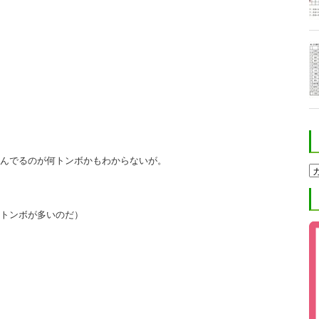
んでるのが何トンボかもわからないが。
ホ
ク
ト
進
学
トンボが多いのだ）
塾
ブ
ロ
グ
カ
テ
ゴ
リ