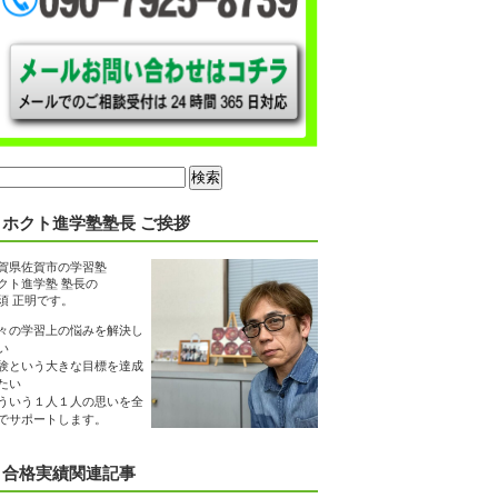
ホクト進学塾塾長 ご挨拶
賀県佐賀市の学習塾
クト進学塾 塾長の
須 正明です。
々の学習上の悩みを解決し
い
験という大きな目標を達成
たい
ういう１人１人の思いを全
でサポートします。
合格実績関連記事