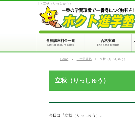
» 立秋（りっしゅう）
各種講座料金一覧
合格実績
List of lecture rates
The pass results
Home
二十四節気
立秋（りっしゅう）
立秋（りっしゅう）
今日は『立秋（りっしゅう）』