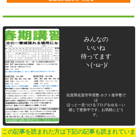
みんなの
いいね
待ってます
ヽ(･ω･)/
佐賀県佐賀市学習塾 ホクト進学塾で
は
ほっと一息つけるブログをゆる～い
感じで更新中です。お気軽にどう
ぞ。
この記事を読まれた方は下記の記事も読まれていま