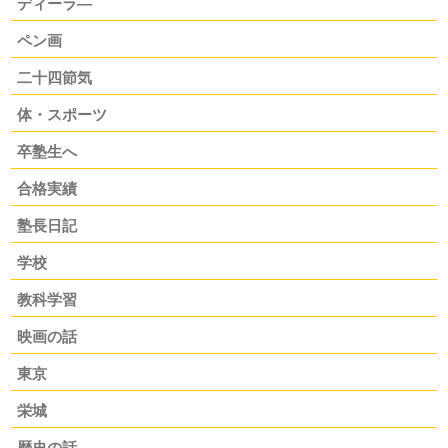
ディーラ―
ペン画
二十四節気
体・スポーツ
卒塾生へ
合格実績
塾長日記
学校
教科学習
映画の話
東京
栄城
歴史の話