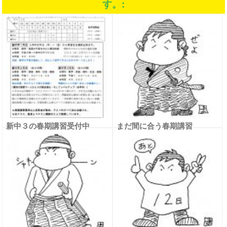
す。:
新中３の春期講習受付中
まだ間に合う春期講習