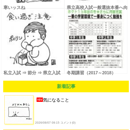
寒いッスね
県立高校入試一般選抜本番へ向
けて
私立入試 ⇒ 節分 ⇒ 県立入試
冬期講習（2017～2018）
新着記事
気になること
2026/08/07 09:15 コメント(0)