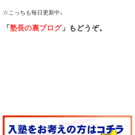
☆
こっちも毎日更新中↓
「
塾長の裏ブログ
」もどうぞ。