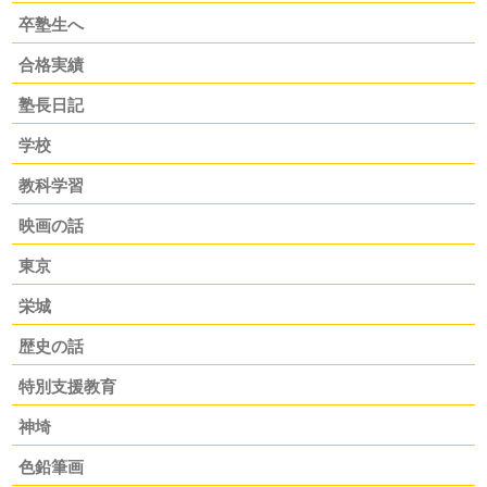
卒塾生へ
合格実績
塾長日記
学校
教科学習
映画の話
東京
栄城
歴史の話
特別支援教育
神埼
色鉛筆画