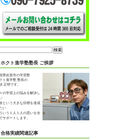
ホクト進学塾塾長 ご挨拶
賀県佐賀市の学習塾
クト進学塾 塾長の
須 正明です。
々の学習上の悩みを解決し
い
験という大きな目標を達成
たい
ういう１人１人の思いを全
でサポートします。
合格実績関連記事