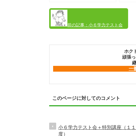
前の記事：
小６学力テスト会
＋特別講座（１１月度）
ホク
頑張っ
継
一
このページに対してのコメント
小６学力テスト会＋特別講座（１１
度）