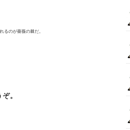
れるのが薔薇の棘だ。
うぞ。