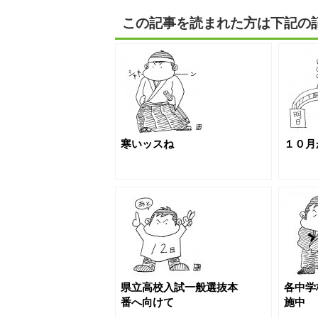
この記事を読まれた方は下記の
寒いッスね
１０月
県立高校入試一般選抜本
各中学
番へ向けて
施中