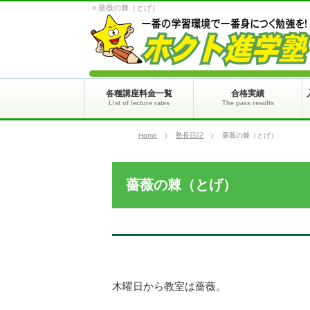
» 薔薇の棘（とげ）
各種講座料金一覧
合格実績
List of lecture rates
The pass results
Home
塾長日記
薔薇の棘（とげ）
薔薇の棘（とげ）
木曜日から教室は薔薇。