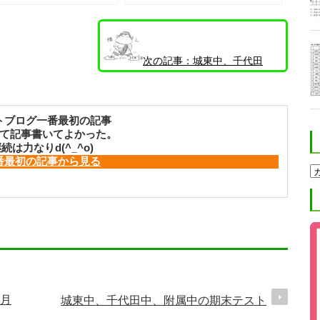
次の記事：
城東中、千代田
中、附属中の期末テスト
トブログ一番最初の記事
て記事書いてよかった。
続は力なりd(^_^o)
番最初の記事から見る
ホ
ク
ト
進
学
塾
ブ
ロ
グ
カ
テ
ゴ
リ
月
城東中、千代田中、附属中の期末テスト