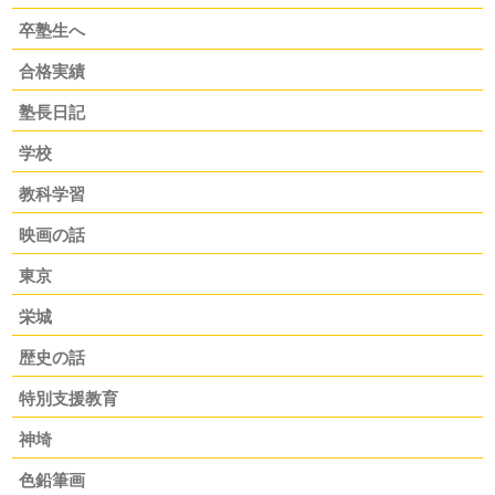
卒塾生へ
合格実績
塾長日記
学校
教科学習
映画の話
東京
栄城
歴史の話
特別支援教育
神埼
色鉛筆画