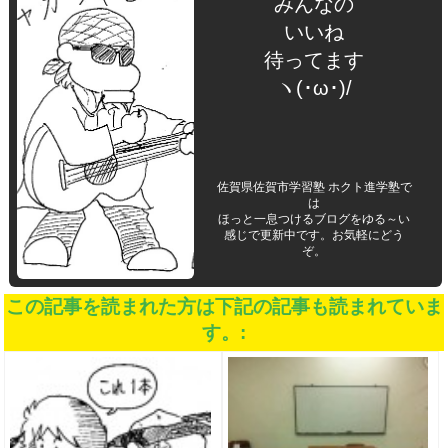
みんなの
いいね
待ってます
ヽ(･ω･)/
佐賀県佐賀市学習塾 ホクト進学塾で
は
ほっと一息つけるブログをゆる～い
感じで更新中です。お気軽にどう
ぞ。
この記事を読まれた方は下記の記事も読まれていま
す。: