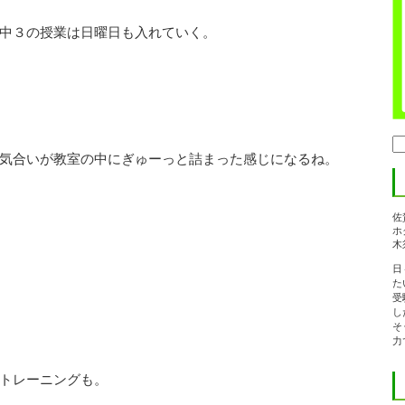
中３の授業は日曜日も入れていく。
検
索:
気合いが教室の中にぎゅーっと詰まった感じになるね。
佐
ホ
木
日
た
受
し
そ
力
トレーニングも。