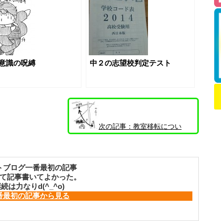
意識の呪縛
中２の志望校判定テスト
次の記事：
教室移転につい
て Part2
トブログ一番最初の記事
て記事書いてよかった。
続は力なりd(^_^o)
番最初の記事から見る