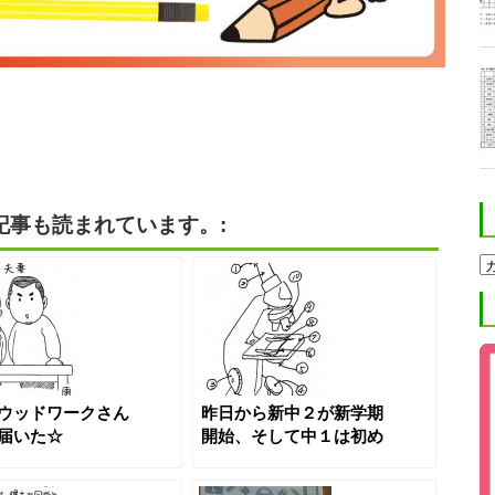
記事も読まれています。:
ホ
ク
ト
進
学
塾
ブ
ロ
グ
ウッドワークさん
昨日から新中２が新学期
カ
テ
届いた☆
開始、そして中１は初め
ゴ
ての夜授業☆
リ