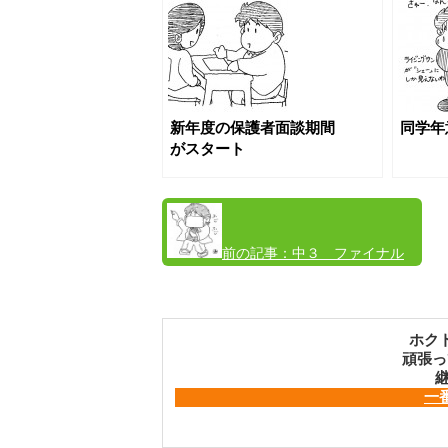
新年度の保護者面談期間
同学年
がスタート
前の記事：
中３ ファイナル
実戦模試３回目～解説と解き直し～
ホク
頑張っ
継
一