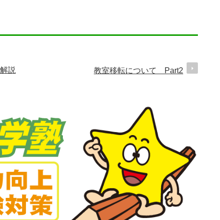
解説
教室移転について Part2