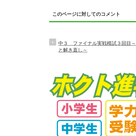
このページに対してのコメント
中３ ファイナル実戦模試３回目～
と解き直し～