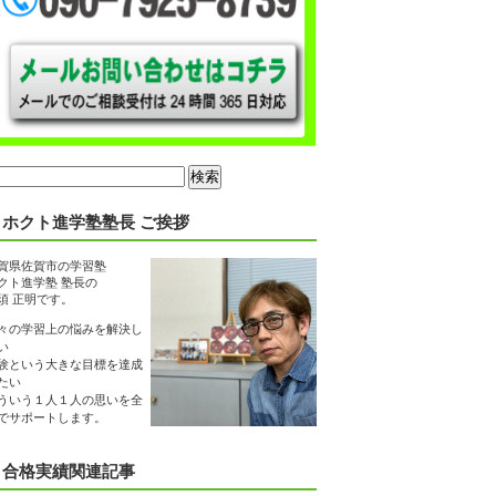
ホクト進学塾塾長 ご挨拶
賀県佐賀市の学習塾
クト進学塾 塾長の
須 正明です。
々の学習上の悩みを解決し
い
験という大きな目標を達成
たい
ういう１人１人の思いを全
でサポートします。
合格実績関連記事