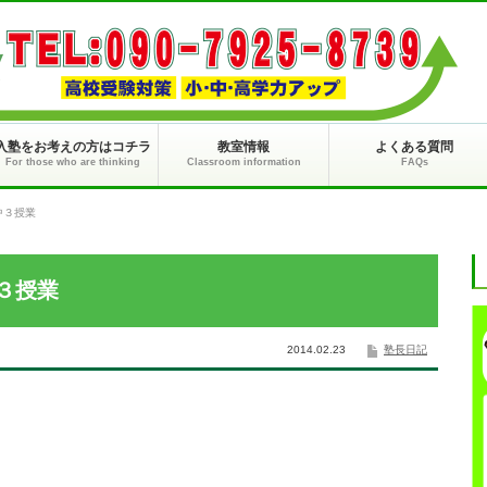
入塾をお考えの方はコチラ
教室情報
よくある質問
For those who are thinking
Classroom information
FAQs
中３授業
３授業
2014.02.23
塾長日記