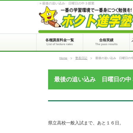
» 最後の追い込み 日曜日の中３授業
各種講座料金一覧
合格実績
List of lecture rates
The pass results
Home
塾長日記
最後の追い込み 日曜日の
最後の追い込み 日曜日の中
県立高校一般入試まで、あと１６日。