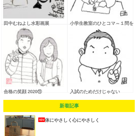
田中むねよし水彩画展
小学生教室のひとコマ～１問を
解くために～
合格の笑顔 2020⑪
入試のためだけじゃない
新着記事
体にやさしく心にやさしく