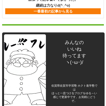
継続は力なりd(^_^o)
一番最初の記事から見る
みんなの
いいね
待ってます
ヽ(･ω･)/
佐賀県佐賀市学習塾 ホクト進学塾で
は
ほっと一息つけるブログをゆる～い
感じで更新中です。お気軽にどう
ぞ。