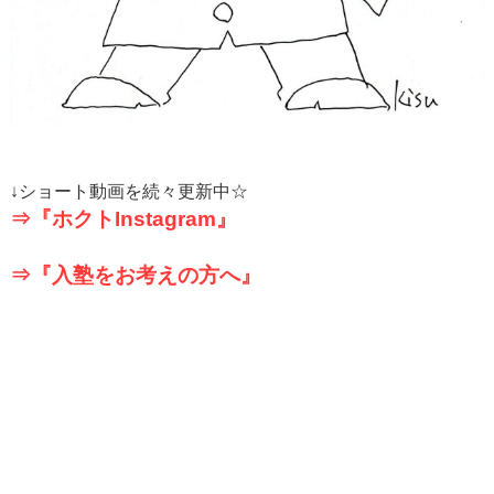
↓
ショート動画を続々更新中☆
⇒『ホクト
Instagram
』
⇒『入塾をお考えの方へ』