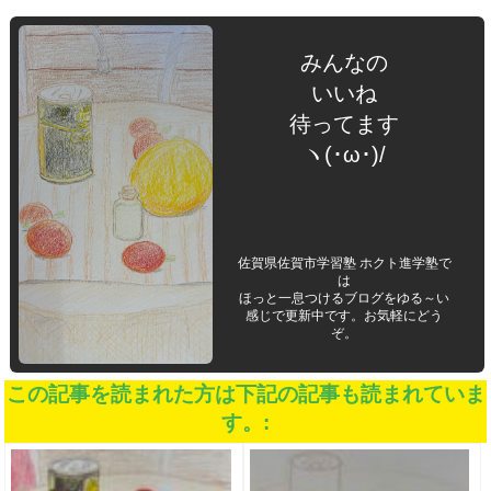
みんなの
いいね
待ってます
ヽ(･ω･)/
佐賀県佐賀市学習塾 ホクト進学塾で
は
ほっと一息つけるブログをゆる～い
感じで更新中です。お気軽にどう
ぞ。
この記事を読まれた方は下記の記事も読まれていま
す。: