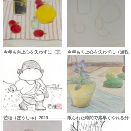
今年も向上心を失わずに（完
今年も向上心を失わずに（過程
成）
①）
芒種（ぼうしゅ）2020
限られた時間で素早くやれる分
（完成）