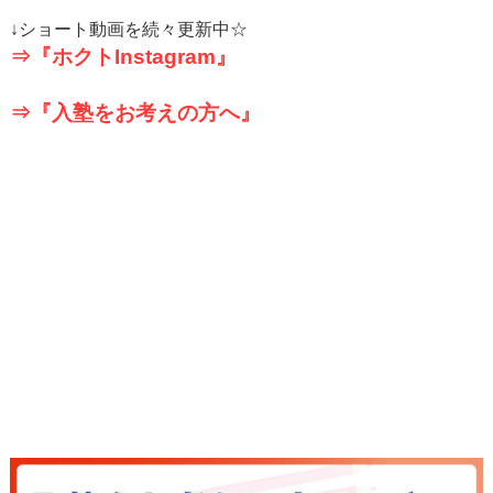
↓
ショート動画を続々更新中☆
⇒『ホクト
Instagram
』
⇒『入塾をお考えの方へ』