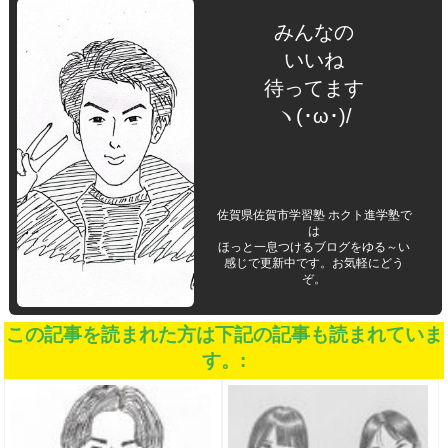
みんなの
いいね
待ってます
ヽ(･ω･)/
佐賀県佐賀市学習塾 ホクト進学塾で
は
ほっと一息つけるブログをゆる～い
感じで更新中です。お気軽にどう
ぞ。
この記事を読まれた方は下記の記事も読まれていま
す。: