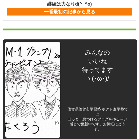
継続は力なりd(^_^o)
一番最初の記事から見る
みんなの
いいね
待ってます
ヽ(･ω･)/
佐賀県佐賀市学習塾 ホクト進学塾で
は
ほっと一息つけるブログをゆる～い
感じで更新中です。お気軽にどう
ぞ。