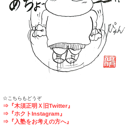
☆こちらもどうぞ
⇒『木須正明Ｘ旧
Twitter
』
⇒『ホクト
Instagram
』
⇒『入塾をお考えの方へ』