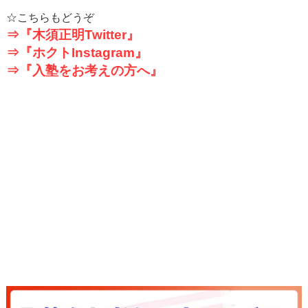
☆こちらもどうぞ
⇒『木須正明
Twitter
』
⇒『ホクト
Instagram
』
⇒『入塾をお考えの方へ』