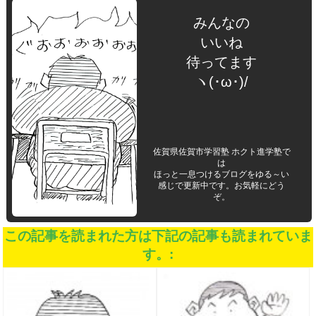
みんなの
いいね
待ってます
ヽ(･ω･)/
佐賀県佐賀市学習塾 ホクト進学塾で
は
ほっと一息つけるブログをゆる～い
感じで更新中です。お気軽にどう
ぞ。
この記事を読まれた方は下記の記事も読まれていま
す。: