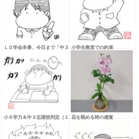
ＬＤ学会本番、今日まで「中３
小学生教室での約束
塾生のみんなへ」
小６学力＆中３志望校判定（１
花を眺める時の感覚
１月度）