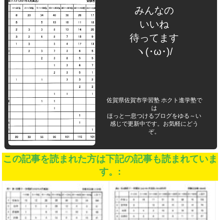
みんなの
いいね
待ってます
ヽ(･ω･)/
佐賀県佐賀市学習塾 ホクト進学塾で
は
ほっと一息つけるブログをゆる～い
感じで更新中です。お気軽にどう
ぞ。
この記事を読まれた方は下記の記事も読まれていま
す。: