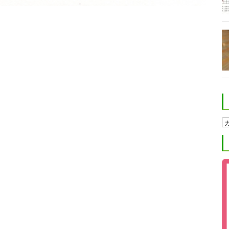
ホ
ク
ト
進
学
塾
ブ
ロ
グ
カ
テ
ゴ
リ