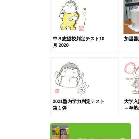
中３志望校判定テスト10
加湿器始
月 2020
2021塾内学力判定テスト
大学入
第１弾
～卒塾