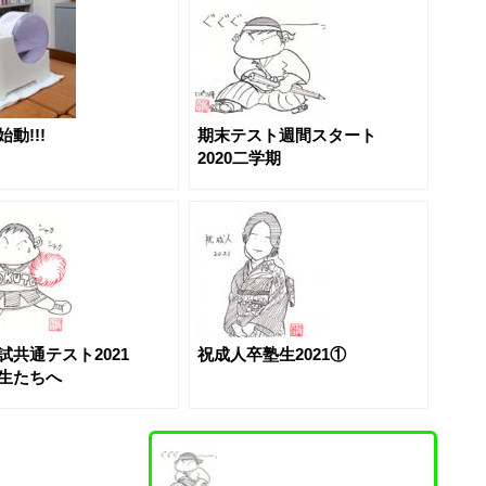
動!!!
期末テスト週間スタート
2020二学期
試共通テスト2021
祝成人卒塾生2021①
生たちへ