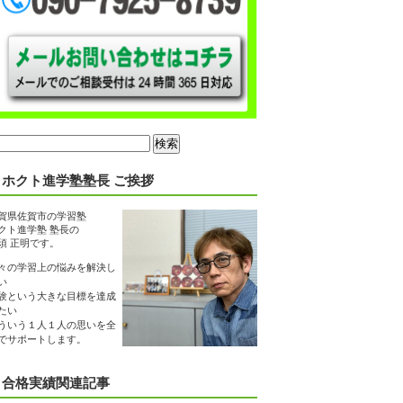
ホクト進学塾塾長 ご挨拶
賀県佐賀市の学習塾
クト進学塾 塾長の
須 正明です。
々の学習上の悩みを解決し
い
験という大きな目標を達成
たい
ういう１人１人の思いを全
でサポートします。
合格実績関連記事