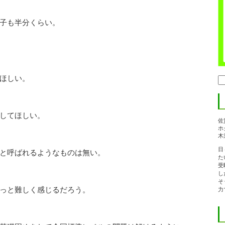
子も半分くらい。
ほしい。
検
索:
してほしい。
佐
ホ
木
日
と呼ばれるようなものは無い。
た
受
し
そ
っと難しく感じるだろう。
力