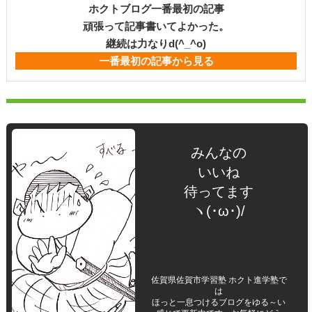
ホクトブログ一番最初の記事
頑張って記事書いてよかった。
継続は力なりd(^_^o)
一番最初の記事から見る
みんなの
いいね
待ってます
ヽ(･ω･)/
佐賀県佐賀市学習塾 ホクト進学塾で
は
ほっと一息つけるブログをゆる～い