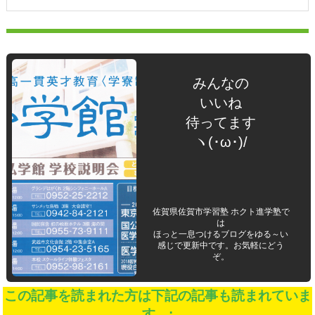
みんなの
いいね
待ってます
ヽ(･ω･)/
佐賀県佐賀市学習塾 ホクト進学塾で
は
ほっと一息つけるブログをゆる～い
感じで更新中です。お気軽にどう
ぞ。
この記事を読まれた方は下記の記事も読まれていま
す。: