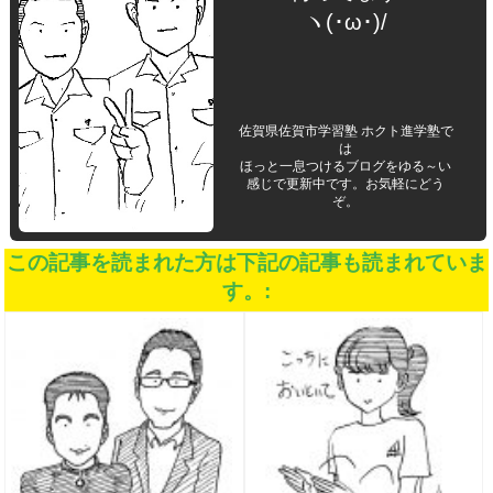
ヽ(･ω･)/
佐賀県佐賀市学習塾 ホクト進学塾で
は
ほっと一息つけるブログをゆる～い
感じで更新中です。お気軽にどう
ぞ。
この記事を読まれた方は下記の記事も読まれていま
す。: