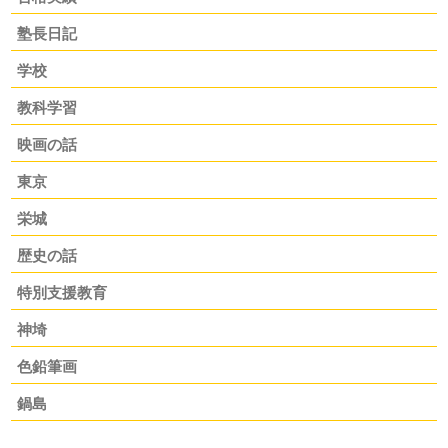
塾長日記
学校
教科学習
映画の話
東京
栄城
歴史の話
特別支援教育
神埼
色鉛筆画
鍋島